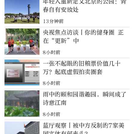
年轻人重新定义北京的公园：青
春自有安放处
13分钟前
央视焦点访谈丨你的健身圈 正
在“更新”中
8小时前
一张不起眼的旧粮票价值几十
万？起底虚假拍卖圈套
8小时前
雨中的颐和园谐趣园，瞬间成了
诗意江南
8小时前
蓝厅观察丨被中方反制的7家美
国实体有何来头？