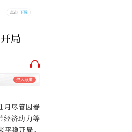
稳开局
进入频道
1月尽管因春
节经济助力等
来平稳开局。