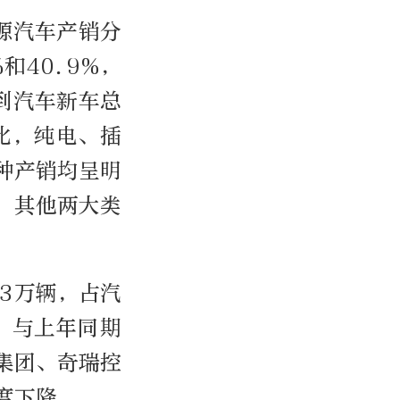
源汽车产销分
和40.9%，
达到汽车新车总
比，纯电、插
种产销均呈明
，其他两大类
.3万辆，占汽
，与上年同期
集团、奇瑞控
度下降。