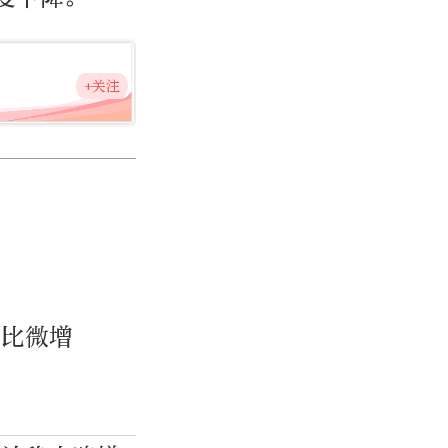
+关注
同比微增