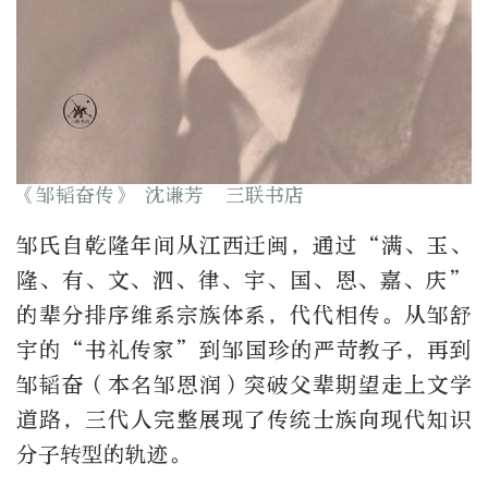
《邹韬奋传》 沈谦芳 三联书店
邹氏自乾隆年间从江西迁闽，通过“满、玉、
隆、有、文、泗、律、宇、国、恩、嘉、庆”
的辈分排序维系宗族体系，代代相传。从邹舒
宇的“书礼传家”到邹国珍的严苛教子，再到
邹韬奋（本名邹恩润）突破父辈期望走上文学
道路，三代人完整展现了传统士族向现代知识
分子转型的轨迹。