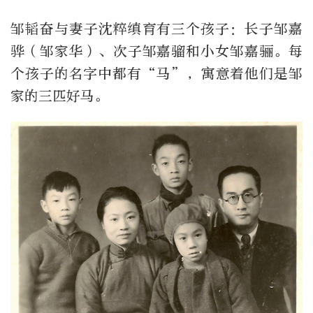
邹韬奋与妻子沈粹缜育有三个孩子：长子邹嘉
骅（邹家华）、次子邹嘉骝和小女邹嘉骊。每
个孩子的名字中都有“马”，寓意着他们是邹
家的三匹好马。