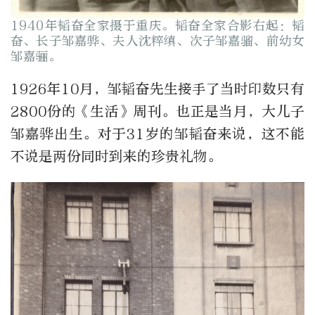
1940年韬奋全家摄于重庆。韬奋全家合影右起：韬
奋、长子邹嘉骅、夫人沈粹缜、次子邹嘉骝、前幼女
邹嘉骊。
1926年10月，邹韬奋先生接手了当时印数只有
2800份的《生活》周刊。也正是当月，大儿子
邹嘉骅出生。对于31岁的邹韬奋来说，这不能
不说是两份同时到来的珍贵礼物。