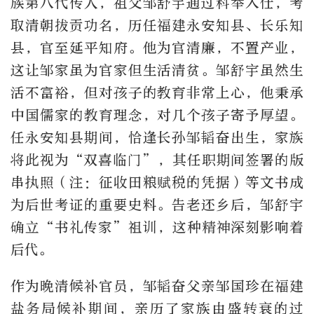
族第八代传人，祖父邹舒宇通过科举入仕，考
取清朝拔贡功名，历任福建永安知县、长乐知
县，官至延平知府。他为官清廉，不置产业，
这让邹家虽为官家但生活清贫。邹舒宇虽然生
活不富裕，但对孩子的教育非常上心，他秉承
中国儒家的教育理念，对几个孩子寄予厚望。
任永安知县期间，恰逢长孙邹韬奋出生，家族
将此视为“双喜临门”，其任职期间签署的版
串执照（注：征收田粮赋税的凭据）等文书成
为后世考证的重要史料。告老还乡后，邹舒宇
确立“书礼传家”祖训，这种精神深刻影响着
后代。
作为晚清候补官员，邹韬奋父亲邹国珍在福建
盐务局候补期间，亲历了家族由盛转衰的过