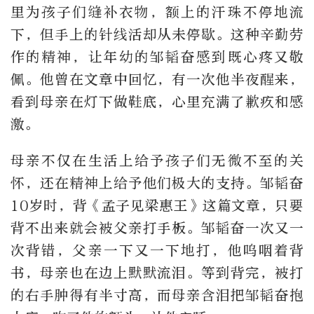
里为孩子们缝补衣物，额上的汗珠不停地流
下，但手上的针线活却从未停歇。这种辛勤劳
作的精神，让年幼的邹韬奋感到既心疼又敬
佩。他曾在文章中回忆，有一次他半夜醒来，
看到母亲在灯下做鞋底，心里充满了歉疚和感
激。
母亲不仅在生活上给予孩子们无微不至的关
怀，还在精神上给予他们极大的支持。邹韬奋
10岁时，背《孟子见梁惠王》这篇文章，只要
背不出来就会被父亲打手板。邹韬奋一次又一
次背错，父亲一下又一下地打，他呜咽着背
书，母亲也在边上默默流泪。等到背完，被打
的右手肿得有半寸高，而母亲含泪把邹韬奋抱