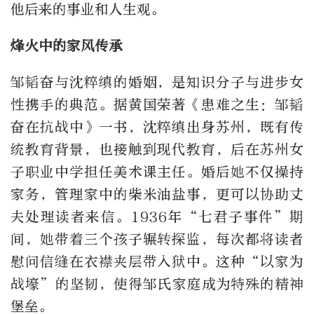
他后来的事业和人生观。
烽火中的家风传承
邹韬奋与沈粹缜的婚姻，是知识分子与进步女
性携手的典范。据黄国荣著《患难之生：邹韬
奋在抗战中》一书，沈粹缜出身苏州，既有传
统教育背景，也接触到现代教育，后在苏州女
子职业中学担任美术课主任。婚后她不仅操持
家务，管理家中的柴米油盐事，更可以协助丈
夫处理读者来信。1936年“七君子事件”期
间，她带着三个孩子辗转探监，每次都将读者
慰问信缝在衣襟夹层带入狱中。这种“以家为
战壕”的坚韧，使得邹氏家庭成为特殊的精神
堡垒。