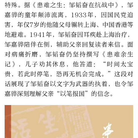
特殊。据《患难之生：邹韬奋在抗战中》，邹
嘉骅的童年颠沛流离，1933年，因国民党迫
害，年仅7岁的他随父母辗转上海、中国香港等
地避难。1941年，邹韬奋因耳疾赴上海治疗，
邹嘉骅陪伴在侧，辅助父亲回复读者来信。面
对病痛折磨，邹韬奋仍坚持撰写《患难余生
记》，儿子劝其休息，他答道：“时间太宝
贵，若此时停笔，恐再无机会完成。”这段对
话展现了邹韬奋以文字为武器的执着，也令邹
嘉骅深刻理解父亲“以笔报国”的信念。