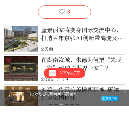
3
蓝景丽家将变身国际交流中心，
打造百年京张AI创新带海淀又有
新动作
2天前
在湖南汝城，朱德为何把“朱氏
一家”改成“世界一家”？
APP内打开
2026-7-19
刘棻：传承抗美援朝精神 赓续
末代状元张謇为何不愿做官
红色家国情怀
2026-7-10
赓续家国情怀 共谋民族复兴
——第六届海峡两岸中山论坛举