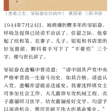
《患难之生：邹韬奋在抗战中》 黄国荣 三联书店
1944年7月24日，被病痛折磨多年的邹韬奋，
呼吸急促得已经说不出话了，弥留之际，他拿
起了纸和笔，在妻子、儿子、姐姐和书店里的
好友面前，颤抖着手写下了“不要怕”三个
字，便与世长辞了。
邹韬奋在遗嘱中曾说道：“请中国共产党中央
严格审查我一生奋斗历史，如其合格，请追认
入党，遗嘱亦望能妥送延安。我妻沈粹缜女士
可参加社会工作，大儿嘉骅专攻机械工程，次
子嘉骝研习医学，幼女嘉骊爱好文学，均望予
以深造机会，俾可贡献于伟大的革命事业。”