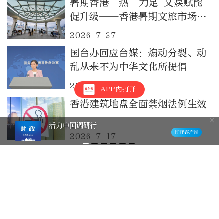
暑期香港“热”力足 文娱赋能
促升级——香港暑期文旅市场观
察
2026-7-27
国台办回应台媒：煽动分裂、动
乱从来不为中华文化所提倡
2026-7-22
APP内打开
香港建筑地盘全面禁烟法例生效
活力中国调研行
2026-7-17
原日本媒体人矢板明夫在台中被
香港男子袭击，国台办：出于义
愤的偶发治安个案
2026-7-8
蜜雪冰城向广西受灾地区捐赠
1000万元，支援防汛救灾和产