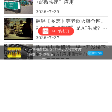
+邮政快递”应用
2026-7-29
翻唱《乡恋》等老歌火爆全网，
神秘歌手“苏娜”是AI生成？李
APP内打开
谷一大方回应被翻唱！
2026-7-27
活力中国调研行｜楼上开发楼下
中一签需缴款9.34万元，A股本年度
展示，看AI应用新活力
“最贵”新股登场
2026-7-27
金融租赁行业“变阵”正酣
2026-7-23