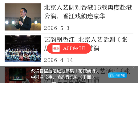
北京人艺阔别香港16载再度赴港
公演，香江戏韵连京华
2026-5-3
艺韵飘香江 北京人艺话剧《张
居正》香港成功首演
APP内打开
2026-4-14
艺韵润香江，北京人艺话剧《张
朗读剧《回声：审判》：声场之中审
视人性善恶
居正》香港成功首演
2026-4-13
与世界紧密相连、同频共振！全
国两会展现开放自信、奋进前行
的中国
2026-3-12
留着偶像哈兰德同款发型 这个