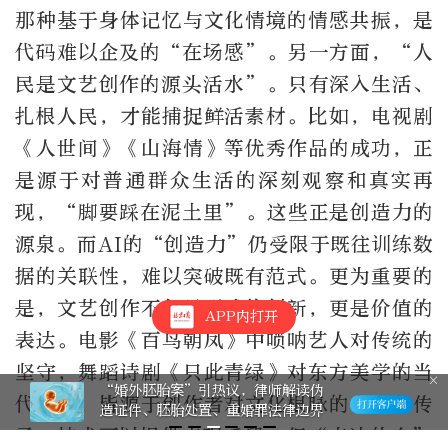
那种基于身体记忆与文化情境的情感共振，是
代码难以企及的“在场感”。另一方面，“人
民是文艺创作的源头活水”。只有深入生活、
扎根人民，才能捕捉鲜活素材。比如，电视剧
《人世间》《山海情》等优秀作品的成功，正
是源于对普通群众生活的深刻观察和真实再
现，“脚要踩在泥土里”。这些正是创造力的
源泉。而AI的“创造力”仍受限于既往训练数
据的关联性，难以突破既有范式。更为重要的
是，文艺创作不仅是形式的创新，更是价值的
APP内打开
表达。电影《百鸟朝凤》中唢呐艺人对传统的
坚守，舞蹈诗剧《只此青绿》对东方美学的当
“婚外胚胎案”引热议，律师解读伪
代诠释，皆源于创作者对文化根脉的自觉与传
造证件、胚胎处置、重婚罪法律边界
承。技术可以提供表现手段，但“表达什么”