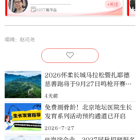
+关注
3957篇作品
编辑：赵司尧
2026怀柔长城马拉松暨扎耶德
慈善跑将于9月27日鸣枪开赛，
报名通道现已开启
4天前
免费测骨龄！北京地坛医院生长
发育系列活动预约通道已开启
2026-7-27
@海淀企业，2027届秋招预报名