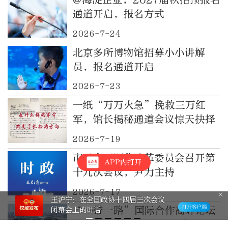
通道开启，报名方式
2026-7-24
北京多所博物馆招募小小讲解
员，报名通道开启
2026-7-23
一纸“万万火急”挽救三万红
军，馆长揭秘通道会议惊天抉择
2026-7-19
市委全面深化改革委员会召开第
APP内打开
十九次会议，尹力主持
2026-7-17
王沪宁：在全国政协十四届三次会议
“一带一路”国际合作高峰论坛
闭幕会上的讲话
咨询委员会举行2026年会议