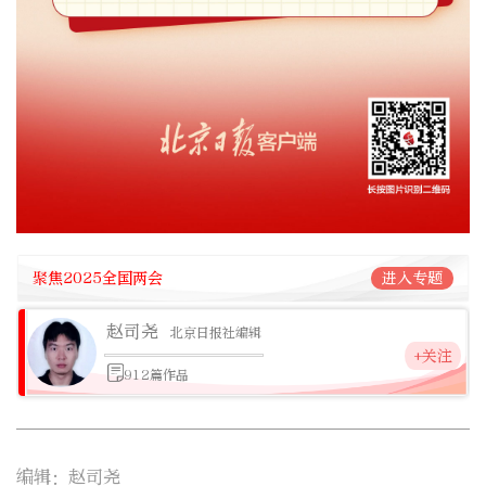
聚焦2025全国两会
进入专题
赵司尧
北京日报社编辑
+关注
912篇作品
编辑：赵司尧