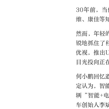
30年前，
维、康佳等
然而，年轻
锐地抓住了
优视，推出U
目光投向正
何小鹏回忆
定认为，智
辆“智能+
车创始人李