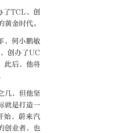
了TCL、创
的黄金时代。
年，何小鹏敏
，创办了UC
购。此后，他将
。
之几，但他坚
标就是打造一
开始，蔚来汽
的创业者，也