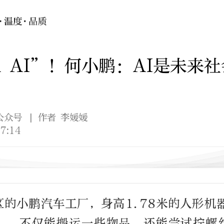
 in AI”！何小鹏：AI是未来
公众号
| 作者 李媛媛
7:14
的小鹏汽车工厂，身高1.78米的人形机器
”，不仅能搬运一些物品，还能尝试拧螺