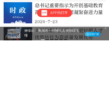
总书记重要指示为开创基础教育
高质量发展新局面凝聚奋进力量
APP内打开
2026-7-23
人民日报人民要论：更好把人才
钟华论：像海燕一样搏风击浪振翅飞
翔
优势转化为高质量发展优势
2026-7-19
日本发展无人作战力量谋求“非
对称”优势
2026-7-19
探寻红色印记 汲取奋进力量｜
北京市属公园暑期红色文化行
2026-7-17
七部门发文在未成年人司法保护