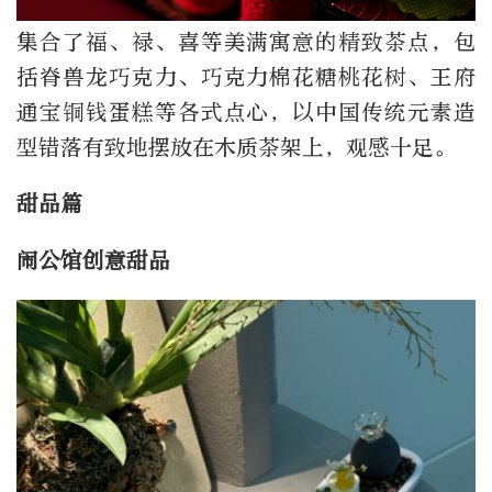
集合了福、禄、喜等美满寓意的精致茶点，包
括脊兽龙巧克力、巧克力棉花糖桃花树、王府
通宝铜钱蛋糕等各式点心，以中国传统元素造
型错落有致地摆放在木质茶架上，观感十足。
甜品篇
闹公馆创意甜品