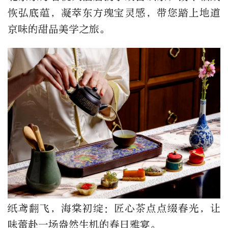
恢弘底蕴，凝萃东方瑰宝灵感，带您踏上地道
京味的甜品美学之旅。
纸鸢翻飞，海棠初绽：匠心茶点点缀春光，让
味蕾赴一场盎然生机的春日雅宴。