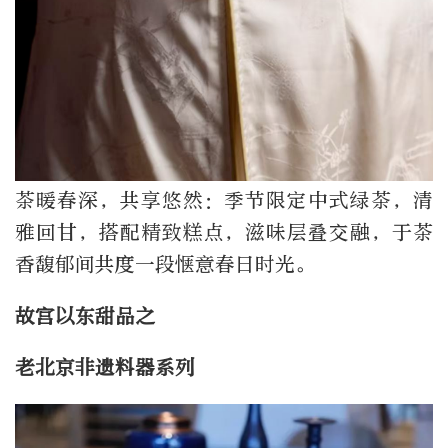
茶暖春深，共享悠然：季节限定中式绿茶，清
雅回甘，搭配精致糕点，滋味层叠交融，于茶
香馥郁间共度一段惬意春日时光。
故宫以东甜品之
老北京非遗料器系列