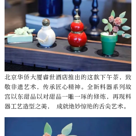
北京华侨大厦睿世酒店推出的这款下午茶，致
敬非遗艺术，传承匠心精神。全新料器系列故
宫以东甜品以对甜品一雕一琢的修炼，再现料
器工艺造型之美， 成就绝妙惊艳的舌尖艺术。