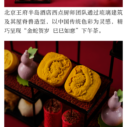
北京王府半岛酒店西点厨师团队通过琉璃建筑
及其屋脊兽造型，以中国传统色彩为灵感，精
巧呈现“金蛇贺岁 巳巳如意”下午茶。