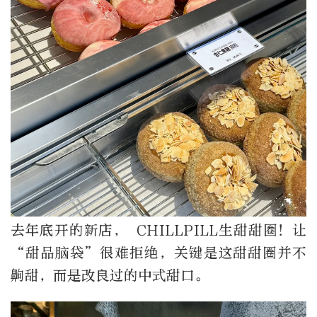
去年底开的新店， CHILLPILL生甜甜圈！让
“甜品脑袋”很难拒绝，关键是这甜甜圈并不
齁甜，而是改良过的中式甜口。