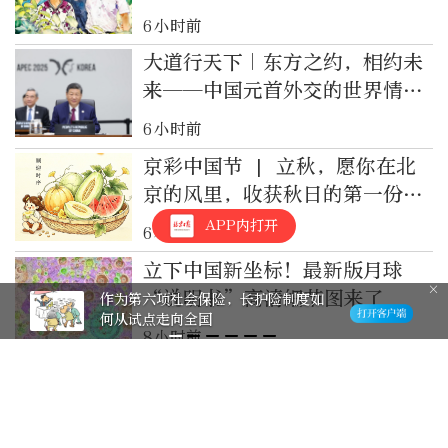
6小时前
大道行天下｜东方之约，相约未
来——中国元首外交的世界情怀
与大国气派
6小时前
京彩中国节 | 立秋，愿你在北
京的风里，收获秋日的第一份丰
盈
APP内打开
6小时前
立下中国新坐标！最新版月球
“说明书”高清细节图来了
作为第六项社会保险，长护险制度如
何从试点走向全国
8小时前
向中国捐赠抗战照片的法国小
伙，走上东京街头
20小时前