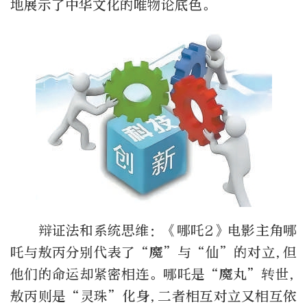
地展示了中华文化的唯物论底色。
辩证法和系统思维：《哪吒2》电影主角哪
吒与敖丙分别代表了“魔”与“仙”的对立,但
他们的命运却紧密相连。哪吒是“魔丸”转世,
敖丙则是“灵珠”化身,二者相互对立又相互依