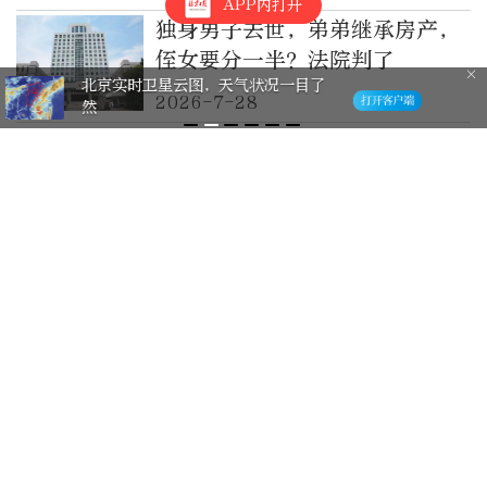
APP内打开
独身男子去世，弟弟继承房产，
侄女要分一半？法院判了
棋缘！晒出我的“晚报杯” 有奖征集
2026-7-28
活动邀您参与
俄总统新闻秘书：俄美仍在乌克
兰问题上保持接触
2026-7-28
美乌正讨论向俄提交“空中停
火”提议
2026-7-26
一觉醒来“红霞”加强为台风
级，登陆地点确定
2026-7-25
一觉醒来“红霞”加强为台风