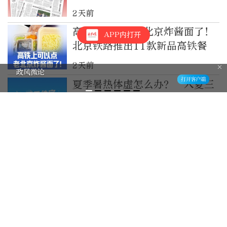
2天前
高铁上可以点老北京炸酱面了！
APP内打开
北京铁路推出11款新品高铁餐
2天前
政风微论
夏季暑热体虚怎么办？“入夏三
宝”教您顺应时节食补
5天前
北京雨停，彩虹说有就有！北京
站与巨大彩虹同框啦！
5天前
雨说来就来！石景山5预警齐
发，朝阳垡头地区出现短时强降
雨
5天前