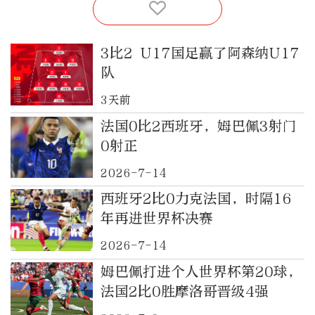
3比2 U17国足赢了阿森纳U17
队
3天前
法国0比2西班牙，姆巴佩3射门
0射正
2026-7-14
西班牙2比0力克法国，时隔16
年再进世界杯决赛
2026-7-14
姆巴佩打进个人世界杯第20球，
法国2比0胜摩洛哥晋级4强