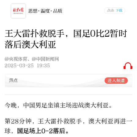
王大雷扑救脱手，国足0比2暂时
落后澳大利亚
@央视体育、@中国新闻网
2025-03-25 19:35
热点
进入频道
今晚，中国男足坐镇主场迎战澳大利亚。
第28分钟，王大雷扑救脱手，澳大利亚再进一
球，
国足场上0-2落后。