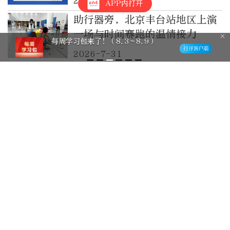
2026-7-31
APP内打开
助行器旁，北京丰台站地区上演
一场与时间赛跑的温情接力
每周学习包来了！（8.3～8.9）
2026-7-31
贵州贵定县通报洛北河漂流“伴
漂服务”：已开展调查
2026-7-30
北京通州医保代开药服务全覆
盖！申请条件解读——
2026-7-29
北京石油化工学院生物医药与健
康学院、人工智能学院成立大会
暨服务首都高精尖产业创新发展
2026-7-27
学术论坛举办