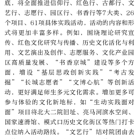
底，将全面推进信仰行、红色行、古都行、文
艺行、志愿行、园区行、书香行等
7
大类、
26
个项目、
61
项具体实践活动，活动的内容和形
式将更加丰富多样。例如，围绕理论研究宣
传、红色文化研究与传播、历史文化活化与利
用、文艺演出及创作、志愿服务、文化产业园
区高质量发展、
“
书香京城
”
建设等多个方
面，增设
“
基层思政创新实践
”“
考古发
掘
”“
长城志愿者
”“
文博心航
”
等创新活
动，更好满足师生多元文化需求。增加更多可
参与体验的文化新地标，如
“
生动实践面对
面
”
项目将北大二院旧址、亮马河滨水空间、
国家速滑馆、模式口历史文化街区等热门打卡
点位纳入活动路线。
“
文艺行
”
结对院团由去