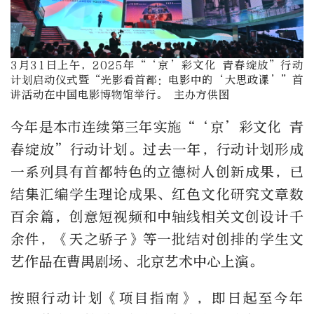
3月31日上午，2025年“‘京’彩文化 青春绽放”行动
计划启动仪式暨“光影看首都：电影中的‘大思政课’”首
讲活动在中国电影博物馆举行。 主办方供图
今年是本市连续第三年实施
“‘
京
’
彩文化 青
春绽放
”
行动计划。过去一年，行动计划形成
一系列具有首都特色的立德树人创新成果，已
结集汇编学生理论成果、红色文化研究文章数
百余篇，创意短视频和中轴线相关文创设计千
余件，《天之骄子》等一批结对创排的学生文
艺作品在曹禺剧场、北京艺术中心上演。
按照行动计划《项目指南》，即日起至今年