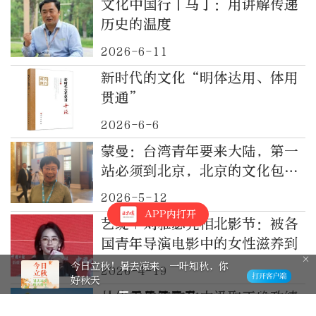
文化中国行丨马丁：用讲解传递
历史的温度
2026-6-11
新时代的文化“明体达用、体用
贯通”
2026-6-6
蒙曼：台湾青年要来大陆，第一
站必须到北京，北京的文化包容
力最强，传承力也最好
2026-5-12
APP内打开
艺绽｜刘雅瑟亮相北影节：被各
国青年导演电影中的女性滋养到
今日立秋！暑去凉来，一叶知秋，你
2026-4-19
好秋天
从优秀传统文化中汲取正确政绩