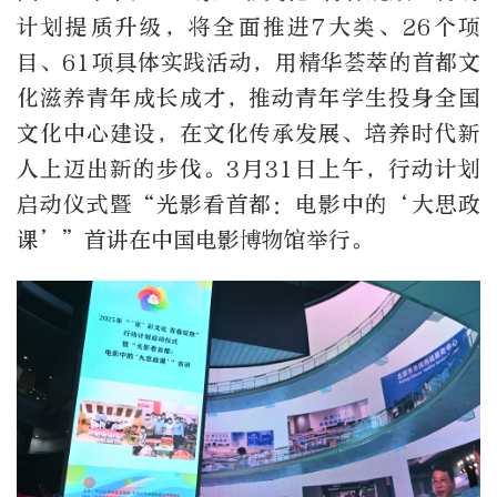
计划提质升级，将全面推进
7
大类、
26
个项
目、
61
项具体实践活动，用精华荟萃的首都文
化滋养青年成长成才，推动青年学生投身全国
文化中心建设，在文化传承发展、培养时代新
人上迈出新的步伐。
3
月
31
日上午，行动计划
启动仪式暨
“
光影看首都：电影中的
‘
大思政
课
’”
首讲在中国电影博物馆举行。