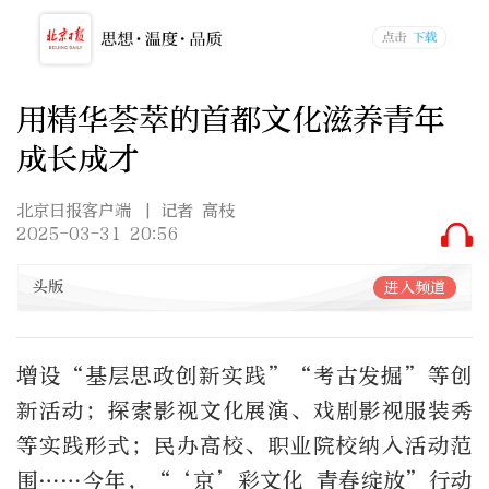
用精华荟萃的首都文化滋养青年
成长成才
北京日报客户端
| 记者 高枝
2025-03-31 20:56
头版
进入频道
增设
“
基层思政创新实践
”“
考古发掘
”
等创
新活动；探索影视文化展演、戏剧影视服装秀
等实践形式；民办高校、职业院校纳入活动范
围
……
今年，
“‘
京
’
彩文化 青春绽放
”
行动