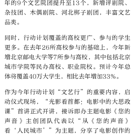
年的
9
个文艺院团提升至
13
个，新增评剧院、
杂技团、木偶剧院、河北梆子剧团，丰富文艺
品类。
同时，行动计划覆盖的高校更广、参与的学生
更多。在去年
26
所高校参与的基础上，今年新
增北京邮电大学等
7
所参与高校，其中包括北京
城市学院等民办高校、职业院校。预计今年总
体将覆盖
40
万大学生，相比去年增加
33%
。
作为今年行动计划
“
文艺行
”
的重要内容，启
动仪式现场，
“
光影看首都：电影中的大思政
课
”
首讲正式开讲，接诉即办主题电影《您的
声音》主创团队代表以“从《您的声音》
看
‘
人民城市’”为主题，分享了电影创作的