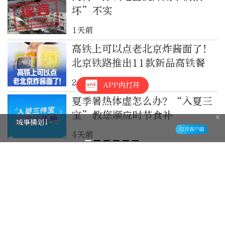
坏”不实
1天前
高铁上可以点老北京炸酱面了！
北京铁路推出11款新品高铁餐
2天前
APP内打开
夏季暑热体虚怎么办？“入夏三
宝”教您顺应时节食补
城事横划1
4天前
北京雨停，彩虹说有就有！北京
站与巨大彩虹同框啦！
4天前