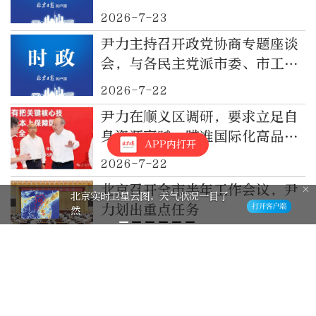
区、朝阳区、海淀区调研城市更
2026-7-23
新工作
尹力主持召开政党协商专题座谈
会，与各民主党派市委、市工商
联领导班子成员和无党派人士代
2026-7-22
表深入交流
尹力在顺义区调研，要求立足自
身资源禀赋，瞄准国际化高品
APP内打开
质，聚力推进“港产城”融合的
2026-7-22
现代化新城建设
北京召开全市半年工作会议，尹
北京实时卫星云图，天气状况一目了
力划出重点任务
然
2026-7-20
市委全面深化改革委员会召开第
十九次会议，尹力主持
2026-7-17