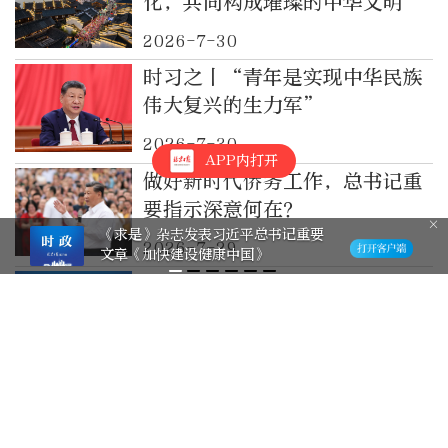
化，共同构成璀璨的中华文明”
2026-7-30
时习之丨“青年是实现中华民族
伟大复兴的生力军”
2026-7-30
APP内打开
做好新时代侨务工作，总书记重
要指示深意何在？
《求是》杂志发表习近平总书记重要
2026-7-29
文章《加快建设健康中国》
习近平对侨务工作作出重要指示
2026-7-28
习近平总书记重要论述凝聚共同
致力民族复兴强大力量