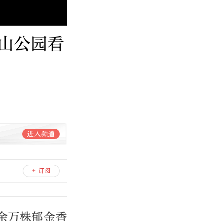
山公园看
进入频道
+ 订阅
余万株郁金香