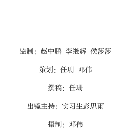
监制：赵中鹏 李继辉 侯莎莎
策划：任珊 邓伟
撰稿：任珊
出镜主持：实习生彭思雨
摄制：邓伟