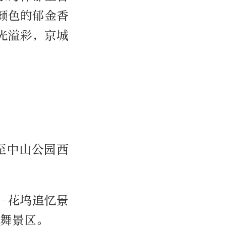
颜色的郁金香
光溢彩，京城
！
至中山公园西
-花坞追忆景
漫舞景区。