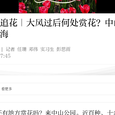
追花｜大风过后何处赏花？中
海
| 记者 任珊 邓伟 实习生 彭思雨
7:45
看更多
还有地方赏花吗？来中山公园。近百种、十