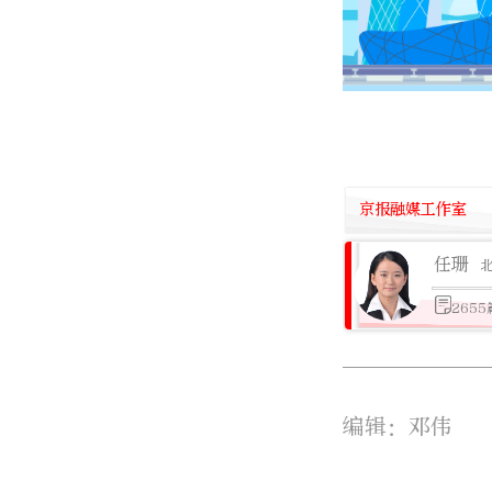
京报融媒工作室
任珊
265
编辑：邓伟