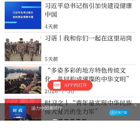
习近平总书记指引加快建设健康
中国
4天前
习语丨我和你们一起在这里站岗
5天前
“多姿多彩的地方特色传统文
化，共同构成璀璨的中华文明”
APP内打开
2026-7-30
时习之丨“青年是实现中华民族
活力中国调研行
伟大复兴的生力军”
2026-7-30
做好新时代侨务工作，总书记重