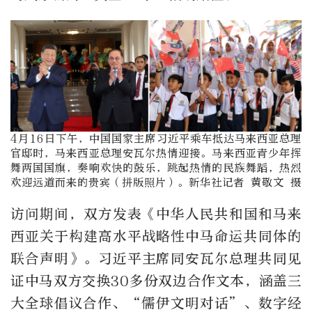
4月16日下午，中国国家主席习近平乘车抵达马来西亚总理
官邸时，马来西亚总理安瓦尔热情迎接。马来西亚青少年挥
舞两国国旗，奏响欢快的鼓乐，跳起热情的民族舞蹈，热烈
欢迎远道而来的贵宾（拼版照片）。新华社记者 黄敬文 摄
访问期间，双方发表《中华人民共和国和马来
西亚关于构建高水平战略性中马命运共同体的
联合声明》。习近平主席同安瓦尔总理共同见
证中马双方交换30多份双边合作文本，涵盖三
大全球倡议合作、“儒伊文明对话”、数字经