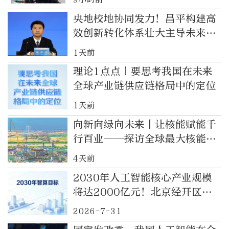
央地校地协同发力！昌平构建高
效创新转化体系壮大主导未来产
业
1天前
理论1点点｜要思考我国在未来
全球产业链供应链格局中的定位
1天前
向新向绿向未来丨让核能赋能千
行百业——探访全球最大核能与
石化产业大规模耦合示范基地
4天前
2030年人工智能核心产业规模
将达2000亿元！北京经开区官
宣“人工智能+”行动新蓝图
2026-7-31