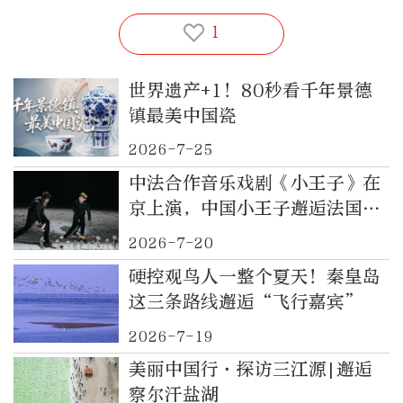
1
世界遗产+1！80秒看千年景德
镇最美中国瓷
2026-7-25
中法合作音乐戏剧《小王子》在
京上演，中国小王子邂逅法国飞
行员
2026-7-20
硬控观鸟人一整个夏天！秦皇岛
这三条路线邂逅“飞行嘉宾”
2026-7-19
美丽中国行·探访三江源|邂逅
察尔汗盐湖