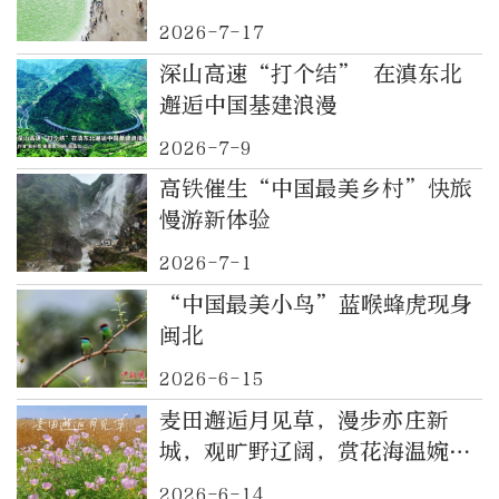
2026-7-17
深山高速“打个结” 在滇东北
邂逅中国基建浪漫
2026-7-9
高铁催生“中国最美乡村”快旅
慢游新体验
2026-7-1
“中国最美小鸟”蓝喉蜂虎现身
闽北
2026-6-15
麦田邂逅月见草，漫步亦庄新
城，观旷野辽阔，赏花海温婉，
乐享田园野趣
2026-6-14