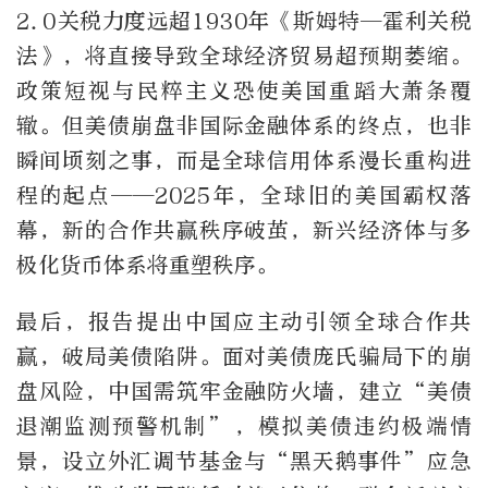
2.0关税力度远超1930年《斯姆特—霍利关税
法》，将直接导致全球经济贸易超预期萎缩。
政策短视与民粹主义恐使美国重蹈大萧条覆
辙。但美债崩盘非国际金融体系的终点，也非
瞬间顷刻之事，而是全球信用体系漫长重构进
程的起点——2025年，全球旧的美国霸权落
幕，新的合作共赢秩序破茧，新兴经济体与多
极化货币体系将重塑秩序。
最后，报告提出中国应主动引领全球合作共
赢，破局美债陷阱。面对美债庞氏骗局下的崩
盘风险，中国需筑牢金融防火墙，建立“美债
退潮监测预警机制”，模拟美债违约极端情
景，设立外汇调节基金与“黑天鹅事件”应急