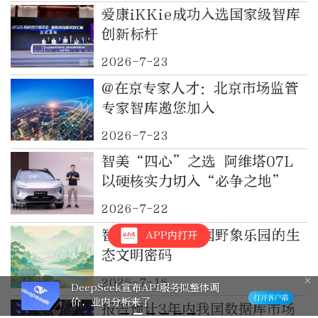
爱康iKKie成功入选国家级智库
创新标杆
2026-7-23
@在京专家人才：北京市场监管
专家智库邀您加入
2026-7-23
智美“四心”之选 阿维塔07L
以硬核实力切入“必争之地”
2026-7-22
智库报告解析中国野象乐园的生
APP内打开
态文明密码
2026-7-16
DeepSeek宣布API服务拟整体调
价，业内分析来了
报告预计3年内我国数据库市场