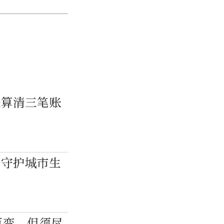
先算清三笔账
”守护城市生
巨变，但须尽