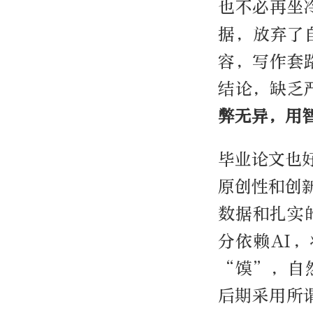
也不必再坐
据，放弃了
容，写作套
结论，缺乏
弊无异，用
毕业论文也
原创性和创
数据和扎实
分依赖AI
“馍”，自
后期采用所