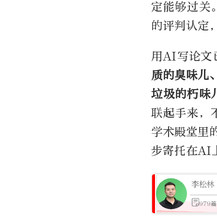
定能够过关
的评判认定
用AI写论文
质的臭味儿
垃圾的朽味
联起手来，
学术殿堂里
步寄托在AI
李松林
979