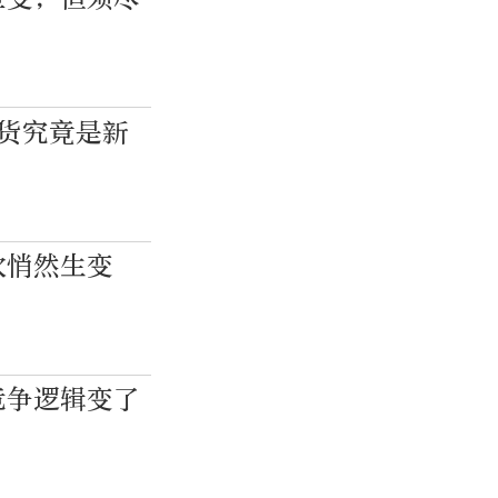
带货究竟是新
次悄然生变
竞争逻辑变了