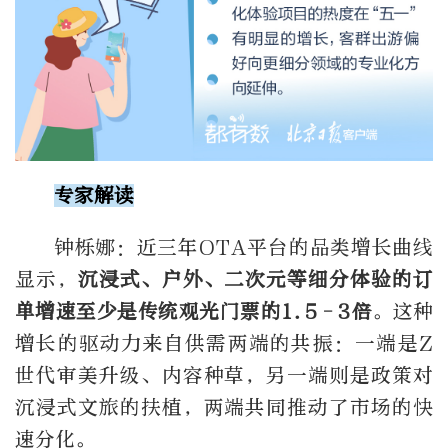
专家解读
钟栎娜：近三年
OTA
平台的品类增长曲线
显示，
沉浸式、户外、二次元等细分体验的订
单增速至少是传统观光门票的
1.5
–
3
倍
。这种
增长的驱动力来自供需两端的共振：一端是
Z
世代审美升级、内容种草，另一端则是政策对
沉浸式文旅的扶植，两端共同推动了市场的快
速分化。