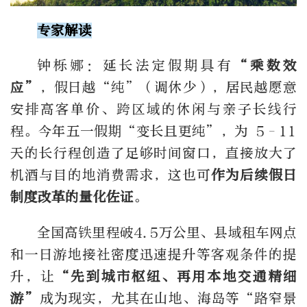
专家解读
钟栎娜：延长法定假期具有
“乘数效
应”
，假日越
“
纯
”
（调休少），居民越愿意
安排高客单价、跨区域的休闲与亲子长线行
程。今年五一假期
“
变长且更纯
”
，为
5–11
天的长行程创造了足够时间窗口，直接放大了
机酒与目的地消费需求，这也可
作为后续假日
制度改革的量化佐证
。
全国高铁里程破
4.5
万公里、县域租车网点
和一日游地接社密度迅速提升等客观条件的提
升，让
“
先到城市枢纽、再用本地交通精细
游
”
成为现实，尤其在山地、海岛等
“
路窄景