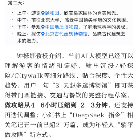
钟栎娜教授介绍，当前
AI
大模型已经可以
理解游客的情绪和偏好，输出沉浸
/
轻探
险
/Citywalk
等细分路线，贴合深度、个性大
趋势，用户一句
“3
天想多逛博物馆
”
即可获
得带门票链接、交通与餐饮的完整行程草案，
做攻略从
4–6
小时压缩到
2–3
分钟
，还支持
再迭代调整；小红书上
“DeepSeek
指令
”
相
关笔记五一前已超
2
万篇，成为年轻人
“
躺平
做攻略
”
新方式。