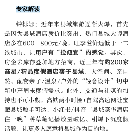
专家解读
钟栎娜：近年来县域旅游逐渐火爆，首先
是因为县域酒店质价比突出，热门县城大牌酒
店多在
600–800
元
/
晚，旺季溢价远低于一二
线城市，让
用户有
“
捡便宜
”
的感觉
。其次，
房企去库存叠加地方招商，近三年有
约
200
家
高星
/
精品度假酒店落子县域
，大空间、亲自
然、配套亲子
/
温泉
/
户外的“轻奢设计”切中
新中产周末度假需求。此外，交通与社媒的加
持也不可小觑，高铁两小时圈
+
自驾高速网让宝
藏县城触手可达，小红书
/
抖音
“
县城豪华酒店
住一晚
”
种草笔记播放量破亿、引爆下沉度假
话题，让更多人愿意将县城作为目的地。