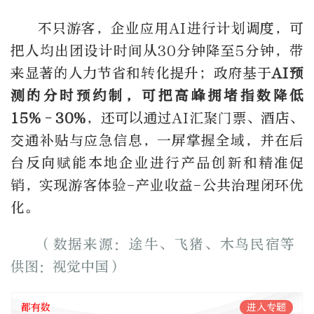
不只游客，企业应用
AI
进行计划调度，可
把人均出团设计时间从
30
分钟降至
5
分钟，带
来显著的人力节省和转化提升；政府基于
AI
预
测的分时预约制，可把高峰拥堵指数降低
15%–30%
，还可以通过
AI
汇聚门票、酒店、
交通补贴与应急信息，一屏掌握全域，并在后
台反向赋能本地企业进行产品创新和精准促
销，实现游客体验
-
产业收益
-
公共治理闭环优
化。
（数据来源：途牛、飞猪、木鸟民宿等
供图：视觉中国）
都有数
进入专题