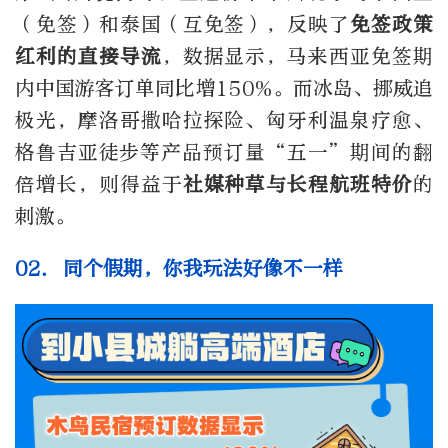
（免签）和泰国（互免签），反映了
免签政策
红利的直接导流
，数据显示，马来西亚免签期
内中国游客订单同比增
150%
。而冰岛、挪威追
极光，摩洛哥撒哈拉探险、匈牙利温泉疗愈、
格鲁吉亚徒步等产品预订量“五一”期间的翻
倍增长，则得益于
社媒种草与长程航班特价
的
刺激。
02.
同个假期，你我玩法好像不一样