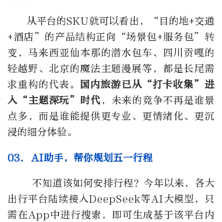
从平台的
SKU
就可以看出，“目的地
+
交通
+
酒店”的产品结构正向“场景包
+
服务包”转
变，马来西亚仙本那的潜水包车、四川贡嘎的
轻越野、北京的魔法主题漫展等，都是长尾需
求重构的代表。
国内旅游已从“打卡收集”进
入“主题深玩”时代
，未来的竞争不再是谁景
点多，而是谁能提供更专业、更情绪化、更沉
浸的细分体验。
03. AI
助手，帮你规划五一行程
不知道该如何安排行程？今年以来，各大
出行平台陆续接入
DeepSeek
等
AI
大模型，只
需在
App
中进行搜索，即可生成基于该平台内