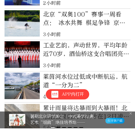
2小时前
北京“双奥100”赛事一周看
点： 冰水共舞 棋足争锋 京城
赛场热度不减
3小时前
工业艺韵，声动世界，平均年龄
近70岁，酒仙桥这支合唱团亮相
国际合唱节
3小时前
莱茵河水位过低或中断航运，航
道“一分为二”
APP内打开
4小时前
累计雨量将达暴雨到大暴雨！北
京最强降雨时段预计在12日凌晨
暑期北京研学游②｜名为“好奇心”
的种子，在这些科普基地种下——
至夜间
5小时前