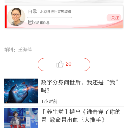
白歌
北京日报社首席编辑
+关注
935篇作品
编辑：王海萍
20
数字分身问世后，我还是“我”
吗？
1小时前
【养生堂】播出《谁击穿了你的
胃 致命胃出血三大推手》