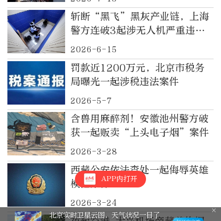
斩断“黑飞”黑灰产业链，上海
警方连破3起涉无人机严重违法
案件
2026-6-15
罚款近1200万元，北京市税务
局曝光一起涉税违法案件
2026-5-7
含兽用麻醉剂！安徽池州警方破
获一起贩卖“上头电子烟”案件
2026-3-28
西藏公安依法查处一起侮辱英雄
APP内打开
模范案件
2026-3-24
北京实时卫星云图，天气状况一目了