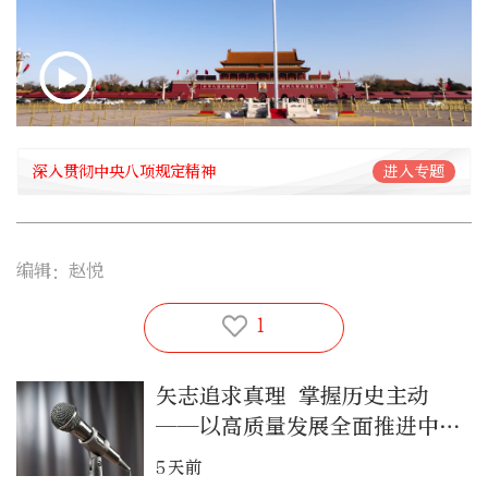
深入贯彻中央八项规定精神
进入专题
编辑：赵悦
1
矢志追求真理 掌握历史主动
——以高质量发展全面推进中国
式现代化的实践思考
5天前