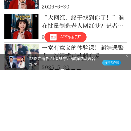
2026-6-30
“大网红，终于找到你了！”谁
在批量制造老人网红梦？记者调
查→
2026-6-30
APP内打开
一堂有意义的体验课！萌娃遇警
犬，沉浸式互动超有爱
赵晓卉搭档AI撒贝宁，解锁脱口秀名
场面
2026-5-30
为什么要读书？听听萌娃们的回
答！最后的彩蛋太暖了……
2026-4-26
世界读书日，萌娃们开启了一场
书信的“奇妙旅行”
2026-4-23