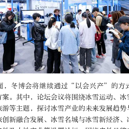
面，冬博会将继续通过“以会兴产”的方
方案。其中，论坛会议将围绕冰雪运动、冰
旅游等主题，探讨冰雪产业的未来发展趋势
旅创新融合发展、冰雪名城与冰雪新经济、