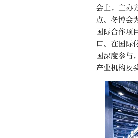
会上，主办
点。冬博会
国际合作项
口。在国际
国深度参与
产业机构及