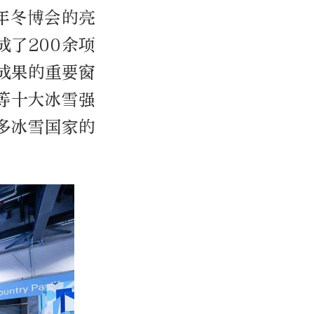
年冬博会的亮
了200余项
成果的重要窗
等十大冰雪强
多冰雪国家的