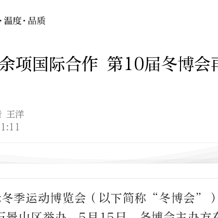
0余项国际合作 第10届冬博会
者 王洋
1:11
国际冬季运动博览会（以下简称“冬博会”）
石景山区举办。5月15日，冬博会主办方