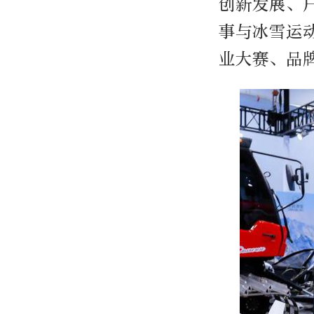
创新发展、
事与冰雪运
业大赛、品