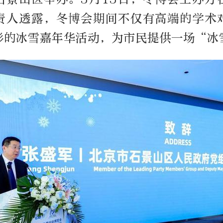
责人透露，冬博会期间不仅有高端的学术
彩的冰雪嘉年华活动，为市民提供一场“冰