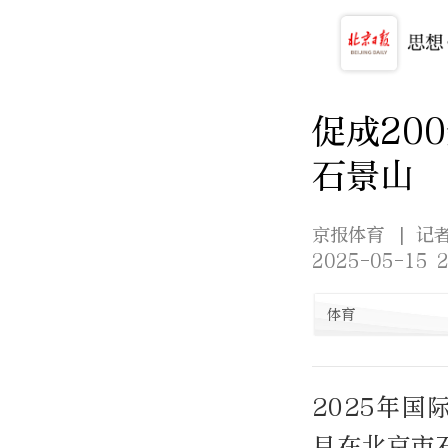
促成20
石景山
京报体育
| 记
2025-05-15 2
体育
2025年
月在北京市