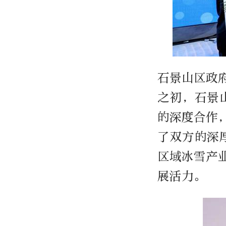
石景山区政
之初，石景
的深度合作
了双方的深
区域冰雪产
展活力。