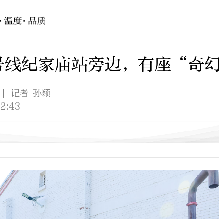
号线纪家庙站旁边，有座“奇
| 记者 孙颖
2:43