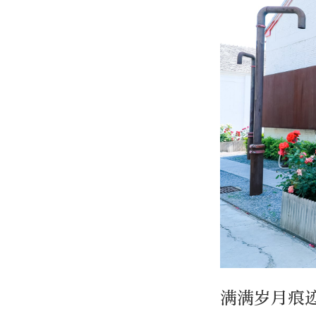
满满岁月痕