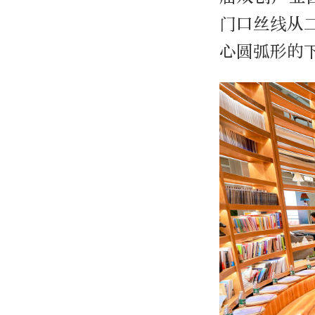
门口丝线从
心圆弧形的