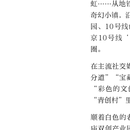
虹……从地
奇幻小镇，
园、10号
京10号线
圈。
在主流社交
分道”“宝
“彩色的文
“青创村”
顺着白色的
庙双创产业