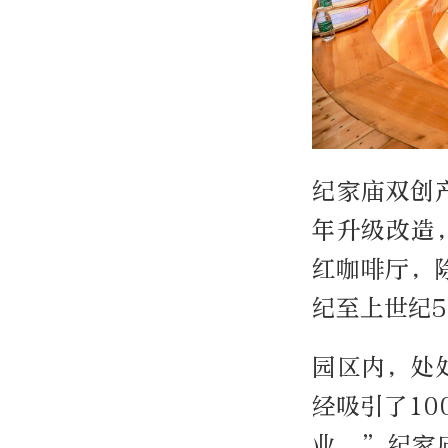
纪家庙双创产
年升级改造
红咖啡厅，
纪至上世纪
园区内，处
经吸引了1
业。”纪家