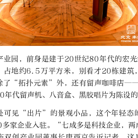
业园，前身是建于20世纪80年代的宏光
，占地约6.5万平方米，别看才20栋建筑
除了“拓扑元素”外，还有留声咖啡店——
50年代留声机、八音盒、黑胶唱片为陈设
处可见“出片”的景观小品，这个年轻态
00多家企业入驻。“七成多是科技企业，两
庙双创产业园董事长唐西京告诉记者，这1