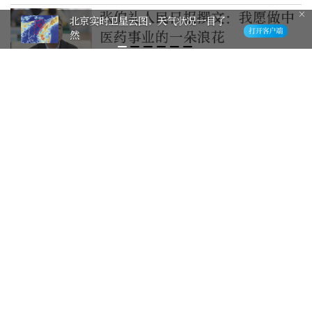
张伯礼人民日报撰文：我愿做中
北京实时卫星云图，天气状况一目了
然
医药事业的一朵浪花
2026-7-26
鲁迅文学奖获得者、“外卖诗
人”王计兵人民日报撰文
2026-7-25
丘成桐撰文贺王虹、邓煜获奖：
他们的成就毋庸置疑！
2026-7-23
《世界赠予我的》词作者袁晶
《人民日报》撰文：贴着大地生
长
2026-7-23
朝鲜驻华大使李龙男《人民日