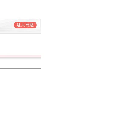
进入专题
杨萌
北京日报社首席编辑
1681篇作品