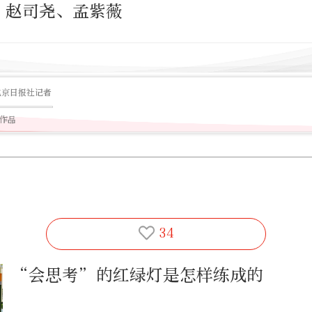
、赵司尧、孟紫薇
北京日报社记者
篇作品
34
“会思考”的红绿灯是怎样练成的