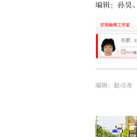
编辑：孙昊
京报融媒工作室
张鹏
530
编辑：赵司尧