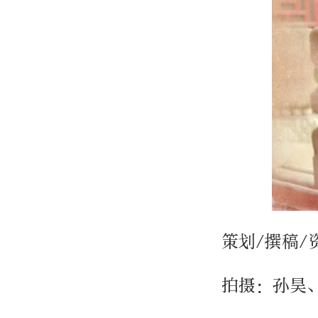
策划/撰稿/
拍摄：孙昊