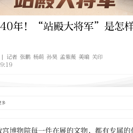
40年！“站殿大将军”是怎
| 记者 张鹏 杨萌 孙昊 孟紫薇 美编 关印
9:19
更多
故宫博物院每一件在展的文物，都有专属的