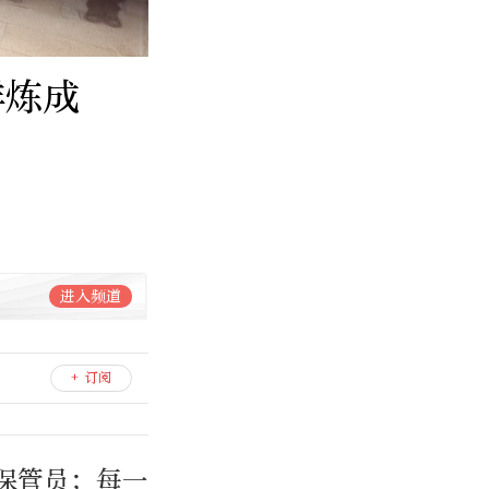
样炼成
进入频道
+ 订阅
保管员；每一