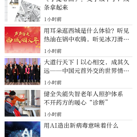
条拿起来
1小时前
用耳朵逛西城是什么体验？听见
热油在锅中欢腾，听见冰刀滑过
什刹海
1小时前
大道行天下丨以心相交，成其久
远——中国元首外交的世界情怀
与大国气派
1小时前
健全失能失智老年人照护体系
不开药方的暖心“诊断”
1小时前
用AI造出新病毒意味着什么