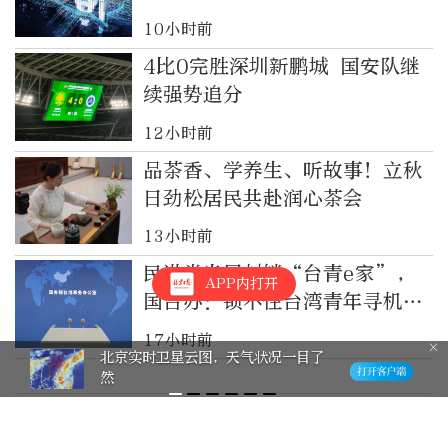
10小时前
4比0完胜深圳新鹏城 国安队继
续强势追分
12小时前
品茶香、学养生、听故事！立秋
日劲松居民共赴润心茶会
13小时前
民进党当局封锁“台青e家”，
APP内打开
国台办：锁不住台湾青年寻机遇
求发展的心
17小时前
北京实时卫星云图，天气状况一目了
然