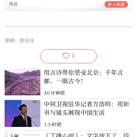
热点
进入频道
编辑：曾佳佳
1
用古诗带你感受北京：千年古
都，一眼古今！
46分钟前
中阿卫视驻华记者方浩明：用新
书与镜头展现中国生活
1小时前
《丁捷心画》：文字放下了，线