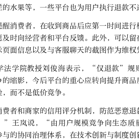
烂的水果等，一些平台也为用户执行退款不
提醒消费者，在收到商品后应第一时间进行
题及时向经营者和平台反馈。此外，可以留
示页面信息以及与客服聊天的截图作为维权
学法学院教授刘俊海表示，“仅退款”规
争的缩影，今后平台的重心应转向提升商品
验，而不是低价竞争。
消费者和商家的信用评分机制，防范恶意退
。”王岚说，“由用户规模竞争向生态质
参与的协同治理体系，在技术创新与制度创