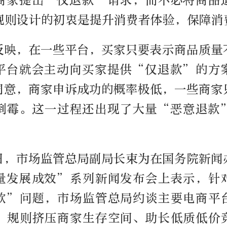
商家提出“仅退款”请求，而不必将商品
规则设计的初衷是提升消费者体验，保障消
反映，在一些平台，买家只要表示商品质量
平台就会主动向买家提供“仅退款”的方
同意，商家申诉成功的概率极低，一些商家
倒霉。这一过程还出现了大量“恶意退款
。
0日，市场监管总局副局长束为在国务院新闻
量发展成效”系列新闻发布会上表示，针
款”问题，市场监管总局约谈主要电商平
”规则挤压商家生存空间、助长低质低价