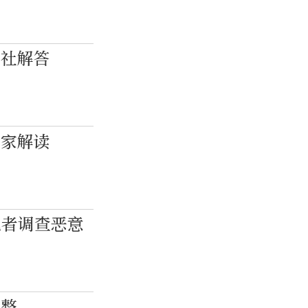
人社解答
专家解读
记者调查恶意
调整