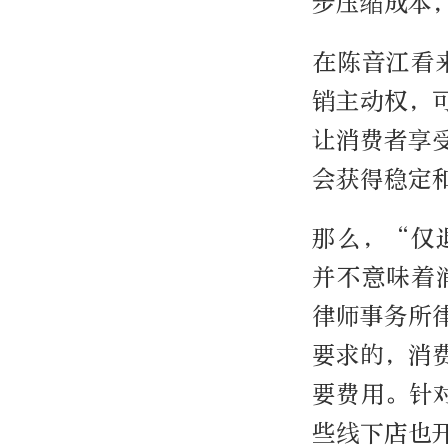
步压缩成本
在陈音江看
销主动权，
让消费者享
会获得稳定
那么，“仅
并不意味着
律师事务所
要求的，消
要费用。针
些线下店也