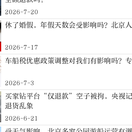
2026-7-20
休了婚假，年假天数会受影响吗？北京
2026-7-17
车船税优惠政策调整对我们有影响吗？
2026-7-3
买家钻平台“仅退款”空子被拘，央视
退货乱象
2026-6-21
受天气影响，北京多家公园游船运营有