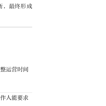
衡，最终形成
调整运营时间
定作人能要求