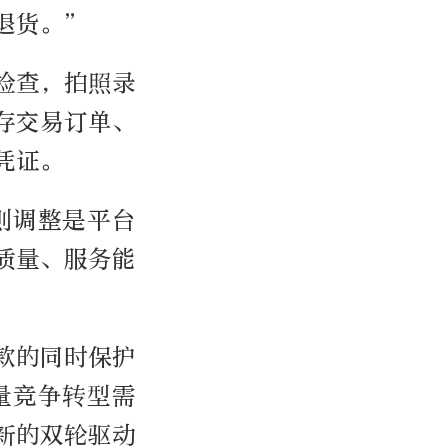
退货。”
检查，拍照录
存交易订单、
凭证。
则调整是平台
质量、服务能
款的同时保护
量竞争转型需
新的双轮驱动