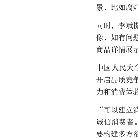
景，比如腐
同时，李斌
像，如有问
商品详情展
中国人民大
开启品质竞
力和消费体
“可以建立
诚信消费者
要构建多方