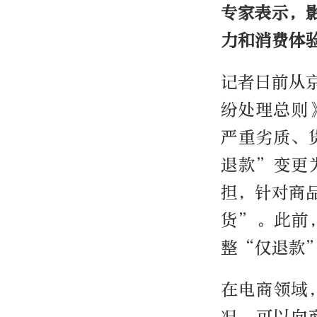
专家表示，
力和消费体
记者日前从
纷处理总则
严重劣质、
退款”变更
担，针对商
货”。此前
整“仅退款
在电商领域