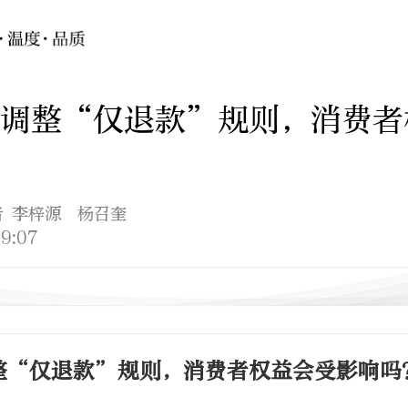
台调整“仅退款”规则，消费者
者 李梓源 杨召奎
9:07
整“仅退款”规则，消费者权益会受影响吗