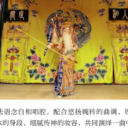
法语念白和唱腔，配合悠扬婉转的曲调、
水的身段、细腻传神的妆容，共同演绎一曲