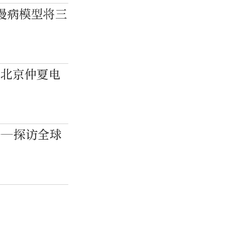
慢病模型将三
！北京仲夏电
——探访全球
地