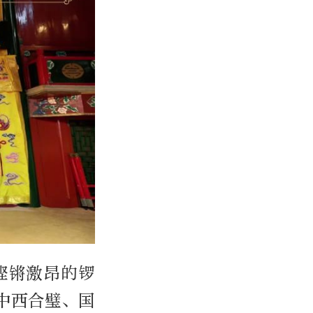
铿锵激昂的锣
中西合璧、国