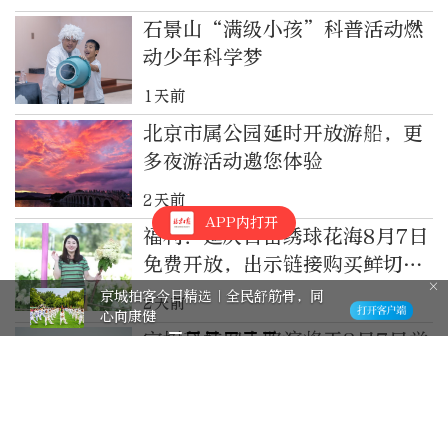
石景山“满级小孩”科普活动燃
动少年科学梦
1天前
北京市属公园延时开放游船，更
多夜游活动邀您体验
2天前
APP内打开
福利！延庆百亩绣球花海8月7日
免费开放，出示链接购买鲜切花
打八折
京城拍客今日精选｜全民舒筋骨，同
2天前
心向康健
宇树科技网上路演将于8月7日举
行
3天前