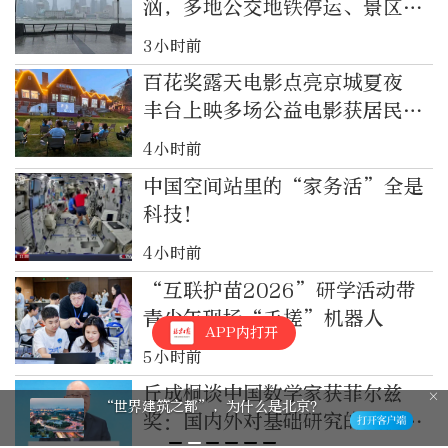
汹，多地公交地铁停运、景区关
闭
3小时前
百花奖露天电影点亮京城夏夜
丰台上映多场公益电影获居民好
评
4小时前
中国空间站里的“家务活”全是
科技！
4小时前
“互联护苗2026”研学活动带
青少年现场“手搓”机器人
APP内打开
5小时前
丘成桐谈中国数学家获菲尔兹
“世界建筑之都”，为什么是北京？
奖：国内外对基础研究的热忱空