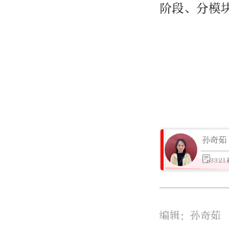
阶段、分模
孙奇茹
332
编辑：孙奇茹