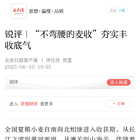
锐评｜“不弯腰的麦收”夯实丰
收底气
北京日报客户端
| 评论员 晁星
2025-06-10 19:45
锐评
进入频道
进入
京报锐评
看更多
+ 订阅
全国夏粮小麦自南向北相继进入收获期。从长
江之滨到黄河两岸，从潼关到山海关，伴随着