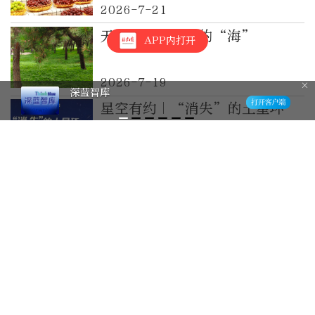
2026-7-21
天坛里消失殆尽的“海”
APP内打开
2026-7-19
深蓝智库
星空有约｜“消失”的土星环
“重现江湖”了
2026-7-19
《寂静的地球》：假如昆虫消
失，世界将陷入混乱
2026-7-18
存款市场有新动向，5年期大额
存单会大量重启吗？
2026-7-11