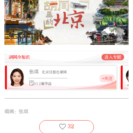
胡同冷知识
进入专题
张琪
北京日报社编辑
+关注
912篇作品
编辑：张琪
32