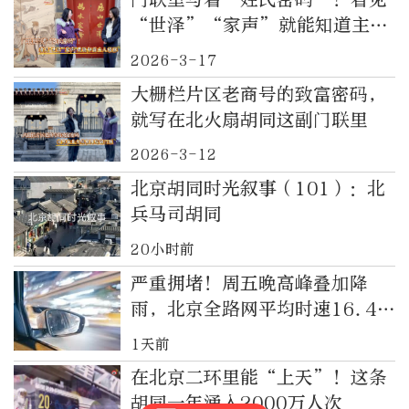
“世泽”“家声”就能知道主人
根脉
2026-3-17
大栅栏片区老商号的致富密码，
就写在北火扇胡同这副门联里
2026-3-12
北京胡同时光叙事（101）：北
兵马司胡同
20小时前
严重拥堵！周五晚高峰叠加降
雨，北京全路网平均时速16.4公
里
1天前
在北京二环里能“上天”！这条
胡同一年涌入2000万人次