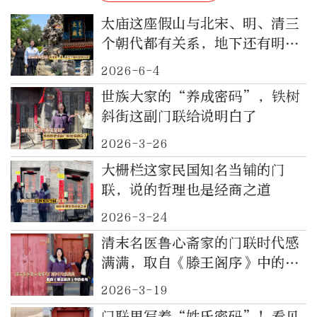
太庙这座假山与北宋、明、清三
个朝代都有关系，地下还有明代
“睿庙”遗址
2026-6-4
世族大家的“养成密码”，铁树
斜街这副门联给说明白了
2026-3-26
大栅栏这家民国知名当铺的门
联，说的哲理也是经商之道
2026-3-24
清末名医鲁心斋家的门联时代感
满满，取自《滕王阁序》中的名
句
2026-3-19
门联里写着“姓氏密码”！看见