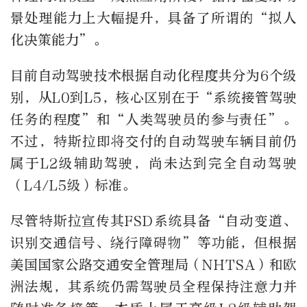
景处理能力上大幅提升，具备了所谓的“拟人
化决策能力”。
目前自动驾驶技术根据自动化程度共分为6个级
别，从L0到L5，核心区别在于“系统接管驾驶
任务的程度”和“人类驾驶员的参与责任”。
不过，特斯拉即将交付的自动驾驶车辆目前仍
属于L2级辅助驾驶，尚未达到完全自动驾驶
（L4/L5级）标准。
尽管特斯拉宣传其FSD系统具备“自动变道、
识别交通信号、绕行障碍物”等功能，但根据
美国国家公路交通安全管理局（NHTSA）和欧
洲法规，其系统仍需驾驶员全程保持注意力并