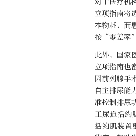
对于医疗机
立项指南将
本物耗，而
按“零差率
此外，国家
立项指南也
因前列腺手
自主排尿能
准控制排尿
工尿道括约
括约肌装置