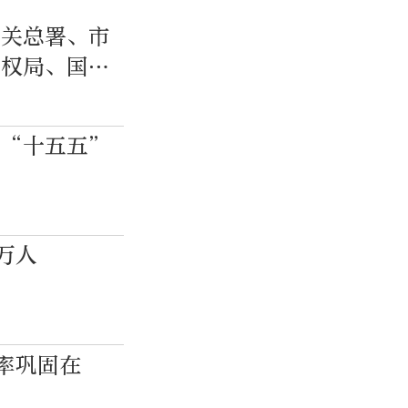
海关总署、市
产权局、国家
用“十五五”
万人
率巩固在