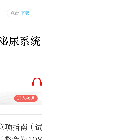
泌尿系统
进入频道
立项指南（试
整合为108