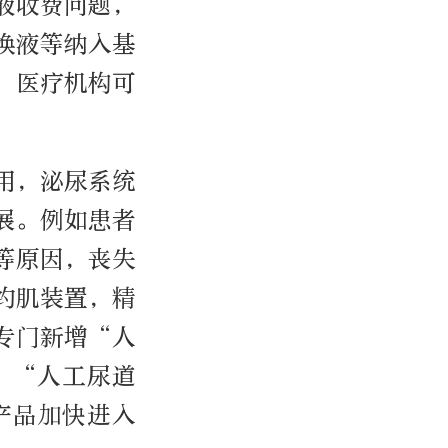
液收费问题，
换液等纳入基
，医疗机构可
用，泌尿系统
展。例如患者
等原因，丧失
约肌装置，精
专门新增“人
”“人工尿道
产品加快进入