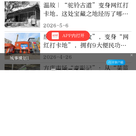
温故｜“驼铃古道”变身网红打
卡地，这处宝藏之地经历了哪些
变迁？
2026-5-6
APP内打开
废弃储煤场“爆改”，变身“网
红打卡地”，拥有9大便民功
能！
2026-4-26
城事横划1
方庄市场“变形记”：从“菜篮
子”到“网红打卡地”
2026-4-2
“菜篮子”成网红打卡新地标！
方庄市场如何变身——
2026-4-2