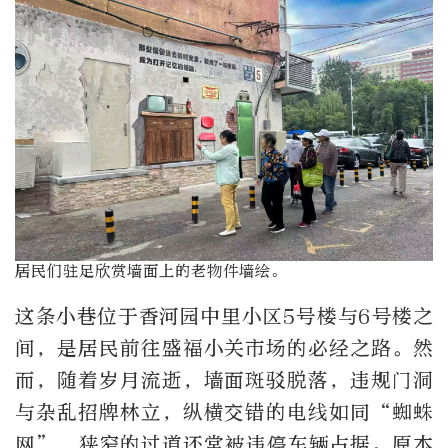
居民们驻足欣赏墙面上的老物件墙绘。
这条小巷位于香河园中里小区5号楼与6号楼之
间，是居民前往盛福小关市场的必经之路。然
而，随着岁月流逝，墙面斑驳脱落，违规门洞
与杂乱招牌林立，纵横交错的电线如同“蜘蛛
网”，狭窄的过道还常被违停车辆占据。原本