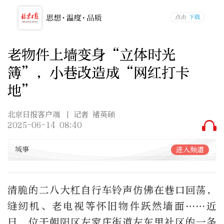
老物件上墙变身“立体时光
簿”，小巷改造成“网红打卡
地”
北京日报客户端
| 记者 褚英硕
2025-06-14 08:40
城事
进入频道
清脆的二八大杠自行车铃声仿佛在巷口回荡，
缝纫机、老电视等怀旧物件跃然墙面……近
日，位于朝阳区左家庄街道左东里社区的一条