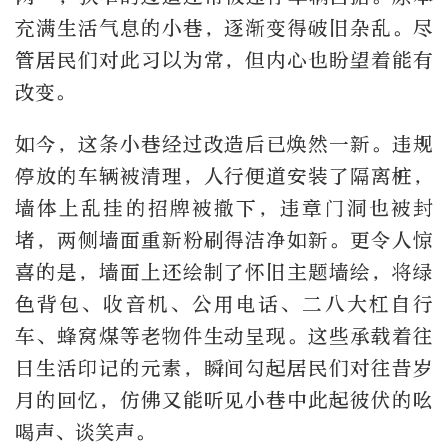
充满生活气息的小巷，逐渐变得破旧杂乱。尽
管居民们对此习以为常，但内心也盼望着能有
改变。
如今，这条小巷经过改造后已焕然一新。违规
停放的车辆被清理，人行便道安装了隔离桩，
墙体上乱挂的招牌被撤下，违章门洞也被封
堵，两侧墙面重新粉刷得洁净如新。更令人惊
喜的是，墙面上还绘制了怀旧主题墙绘，将绿
色背包、收音机、公用电话、二八大杠自行
车、蜂窝煤等老物件生动呈现。这些承载着往
日生活印记的元素，瞬间勾起居民们对往昔岁
月的回忆，仿佛又能听见小巷中此起彼伏的吆
喝声、谈笑声。