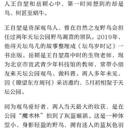
人王自堃和岳颖心中，第一时间想到的却是
鸟、树甚至蜗牛。
王自堃是资深观鸟人，曾在自然之友野鸟会担
任过两年天坛公园野鸟调查的领队。2019年，
他将天坛鸟儿的故事整理成《坛鸟岁时记》一
书出版。岳颖是王自堃高中时的生物老师，现
为北京市宣武青少年科技馆的教师，常带小朋
友来天坛公园观鸟、做科普。两人多年未见，
因《瞭望东方周刊》采访邀约，5月初相聚于天
坛公园。
同为观鸟爱好者，两人当天最大的收获，是在
公园“魔术林”拍到了灰蓝姬鹟。这是一种体
型小、身影轻盈的野鸟，拥有迷人的蓝灰色羽