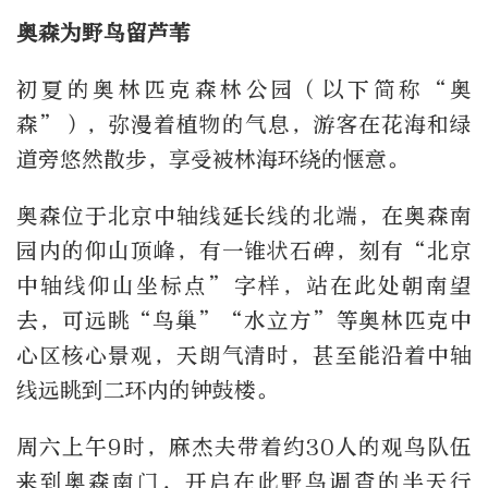
奥森为野鸟留芦苇
初夏的奥林匹克森林公园（以下简称“奥
森”），弥漫着植物的气息，游客在花海和绿
道旁悠然散步，享受被林海环绕的惬意。
奥森位于北京中轴线延长线的北端，在奥森南
园内的仰山顶峰，有一锥状石碑，刻有“北京
中轴线仰山坐标点”字样，站在此处朝南望
去，可远眺“鸟巢”“水立方”等奥林匹克中
心区核心景观，天朗气清时，甚至能沿着中轴
线远眺到二环内的钟鼓楼。
周六上午9时，麻杰夫带着约30人的观鸟队伍
来到奥森南门，开启在此野鸟调查的半天行