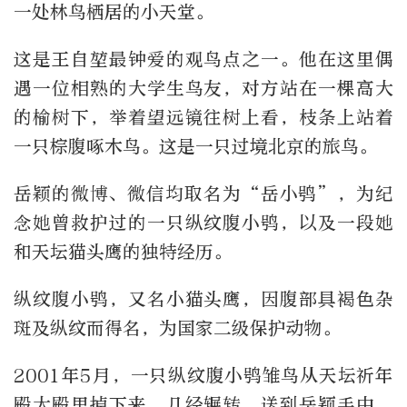
一处林鸟栖居的小天堂。
这是王自堃最钟爱的观鸟点之一。他在这里偶
遇一位相熟的大学生鸟友，对方站在一棵高大
的榆树下，举着望远镜往树上看，枝条上站着
一只棕腹啄木鸟。这是一只过境北京的旅鸟。
岳颖的微博、微信均取名为“岳小鸮”，为纪
念她曾救护过的一只纵纹腹小鸮，以及一段她
和天坛猫头鹰的独特经历。
纵纹腹小鸮，又名小猫头鹰，因腹部具褐色杂
斑及纵纹而得名，为国家二级保护动物。
2001年5月，一只纵纹腹小鸮雏鸟从天坛祈年
殿大殿里掉下来，几经辗转，送到岳颖手中。