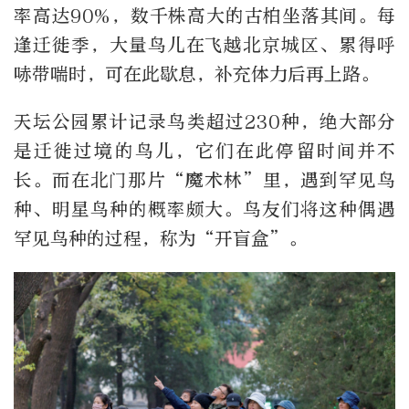
率高达90%，数千株高大的古柏坐落其间。每
逢迁徙季，大量鸟儿在飞越北京城区、累得呼
哧带喘时，可在此歇息，补充体力后再上路。
天坛公园累计记录鸟类超过230种，绝大部分
是迁徙过境的鸟儿，它们在此停留时间并不
长。而在北门那片“魔术林”里，遇到罕见鸟
种、明星鸟种的概率颇大。鸟友们将这种偶遇
罕见鸟种的过程，称为“开盲盒”。