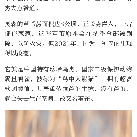
杰夫点赞道。
奥森的芦苇荡面积达8公顷，正长势喜人，一片
郁郁葱葱。这些芦苇原本会在冬季全部被割
除，以防火灾。但2021年，因为一种鸟的出现
得以改变。
它就是中国特有珍稀鸟类、国家二级保护动物
震旦鸦雀，被称为“鸟中大熊猫”，拥有超高
软萌颜值。其严重依赖芦苇生境，没有芦苇，
就会失去生存空间，故又名苇雀。