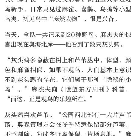
鸟新手，日常只见过麻雀、喜鹊、乌鸦等小型
鸟类，初见鸟中“庞然大物”，很是兴奋。
当天，全队一共记录到20种野鸟。麻杰夫的惊
喜出现在奥海北岸——他看到了数只灰头鹀。
“灰头鹀多隐蔽在树上和芦苇丛中，体型、颜
色和麻雀相似，如果不观鸟，人们基本上意识
不到灰头鹀的存在，它们属于那种‘隐秘的小
鸟’。”麻杰夫向《瞭望东方周刊》科普，
“而这，正是观鸟的乐趣所在。”
灰头鹀喜欢芦苇。“公园西北部有一大片芦苇
荡，奥森管理方会在冬季特意保留部分芦苇，
不予割除，为过冬野鸟保留一片栖息地。”麻