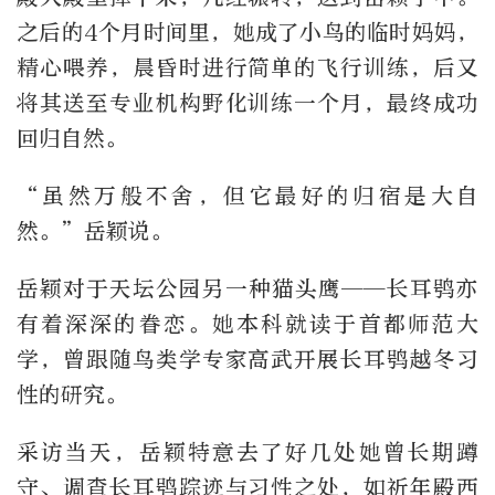
之后的4个月时间里，她成了小鸟的临时妈妈，
精心喂养，晨昏时进行简单的飞行训练，后又
将其送至专业机构野化训练一个月，最终成功
回归自然。
“虽然万般不舍，但它最好的归宿是大自
然。”岳颖说。
岳颖对于天坛公园另一种猫头鹰——长耳鸮亦
有着深深的眷恋。她本科就读于首都师范大
学，曾跟随鸟类学专家高武开展长耳鸮越冬习
性的研究。
采访当天，岳颖特意去了好几处她曾长期蹲
守、调查长耳鸮踪迹与习性之处，如祈年殿西