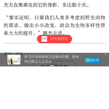
杰夫在奥森见到它的身影，多达数十次。
“事实证明，只要我们人类多考虑到野生动物
的需求，做出小小改变，就会为生物多样性带
来大大的提升。”麻杰夫说。
APP内打开
编辑：周林
把文件连同废纸交给保洁处理，他受
到行政记大过处分
1
《九门》观影会｜编剧南派三叔
坦言：原著里没讲完的故事将继
续
1天前
被中方资本收购的猛犸象，能否