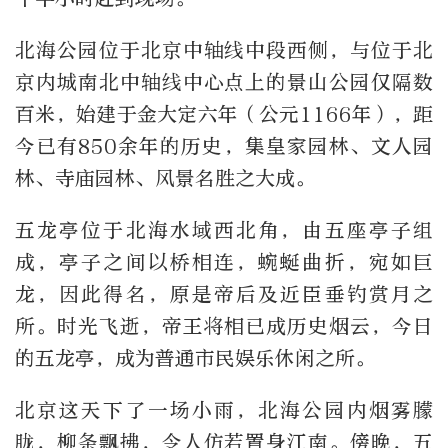
北海公园位于北京中轴线中段西侧，与位于北
京内城南北中轴线中心点上的景山公园仅隔数
百米，始建于金大定六年（公元1166年），距
今已有850余年的历史，集皇家园林、文人园
林、寺庙园林、风景名胜之大成。
五龙亭位于北海水域西北角，由五座亭子组
成，亭子之间以桥相连，蜿蜒曲折，宛如巨
龙，因此得名，原是帝后及近臣垂钓赏月之
所。时光飞逝，帝王将相已成历史烟云，今日
的五龙亭，成为普通市民娱乐休闲之所。
北京这天下了一场小雨，北海公园内烟雾朦
胧，柳条飘拂，令人仿若置身江南。傍晚，五