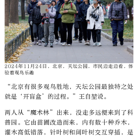
2024年11月24日，北京，天坛公园，市民边走边看，体
验着观鸟乐趣
“北京有很多观鸟胜地，天坛公园最独特之处
就是‘开盲盒’的过程。”王自堃说。
两人从“魔术林”出来，没走多远便来到了科
普园。它由苗圃改造而来，内有数十种乔木，
灌木高低错落，针叶树和阔叶树交互穿插，是