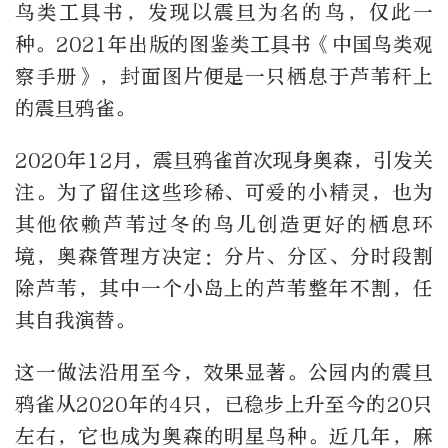
鸟类工具书，发现以震旦为名的鸟，仅此一
种。2021年出版的图鉴类工具书《中国鸟类观
察手册》，封面图片便是一只栖息于芦苇秆上
的震旦鸦雀。
2020年12月，震旦鸦雀首次现身奥森，引发关
注。为了留住这些珍稀、可爱的小精灵，也为
其他依赖芦苇过冬的鸟儿创造更好的栖息环
境，奥森管理方决定：分片、分区、分时段割
除芦苇，其中一个小岛上的芦苇整年不割，任
其自我演替。
这一做法沿用至今，效果显著。公园内的震旦
鸦雀从2020年的4只，已稳步上升至今的20只
左右，它也成为奥森的明星鸟种。近几年，麻