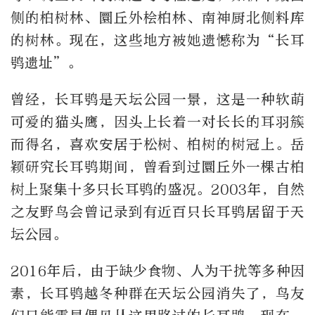
侧的柏树林、圜丘外桧柏林、南神厨北侧料库
的树林。现在，这些地方被她遗憾称为“长耳
鸮遗址”。
曾经，长耳鸮是天坛公园一景，这是一种软萌
可爱的猫头鹰，因头上长着一对长长的耳羽簇
而得名，喜欢安居于松树、柏树的树冠上。岳
颖研究长耳鸮期间，曾看到过圜丘外一棵古柏
树上聚集十多只长耳鸮的盛况。2003年，自然
之友野鸟会曾记录到有近百只长耳鸮居留于天
坛公园。
2016年后，由于缺少食物、人为干扰等多种因
素，长耳鸮越冬种群在天坛公园消失了，鸟友