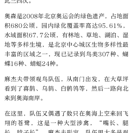
此三四次。
奥森是2008年北京奥运会的绿色遗产，占地面
积680公顷，园内绿化覆盖率高达95.61%，
水域面积67.7公顷，有林地、草地、湖泊、湿
地等多样生境，是北京中心城区生物多样性最
丰富的区域之一，现已记录到鸟类307种、蝴
蝶16种、蜻蜓24种。
麻杰夫带领观鸟队伍，从南门出发，在大草坪
看到了喜鹊、乌鸫、白鹡鸰等，然后一路向北
来到奥海南岸。
在这里，队伍又偶遇了数只在奥海上空来回飞
翔的苍鹭，这是一种大型涉禽，“嘴长、腿
长、脖子长”，麻杰夫形容。队伍里大多是观