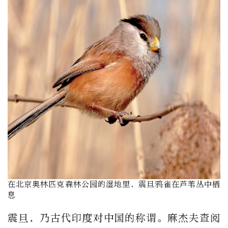
在北京奥林匹克森林公园的湿地里，震旦鸦雀在芦苇丛中栖
息
震旦，乃古代印度对中国的称谓。麻杰夫查阅