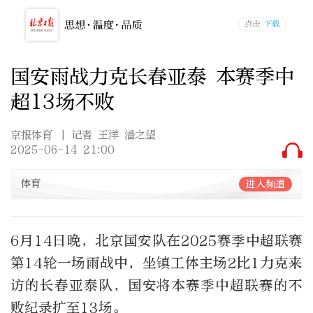
国安雨战力克长春亚泰 本赛季中
超13场不败
京报体育
| 记者 王洋 潘之望
2025-06-14 21:00
体育
进入频道
6月14日晚，北京国安队在2025赛季中超联赛
第14轮一场雨战中，坐镇工体主场2比1力克来
访的长春亚泰队，国安将本赛季中超联赛的不
败纪录扩至13场。