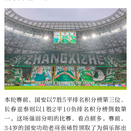
本轮赛前，国安以7胜5平排名积分榜第三位，
长春亚泰则以1胜2平10负排名积分榜倒数第
一。这场强弱分明的比赛，看点颇多。赛前，
34岁的国安功勋老将张稀哲领取了为俱乐部出