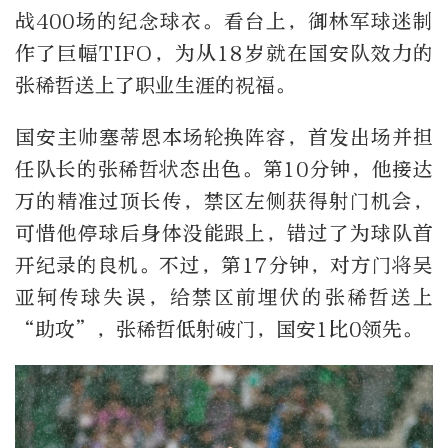
战400场的纪念球衣。看台上，御林军球迷制
作了巨幅TIFO，为从18岁就在国安队效力的
张稀哲送上了职业生涯的祝福。
国安主帅塞蒂恩本场轮换阵容，首发出场并担
任队长的张稀哲状态出色。第10分钟，他接达
万的精准过顶长传，禁区左侧获得射门机会，
可惜他停球后身体没能跟上，错过了为球队首
开纪录的良机。不过，第17分钟，对方门将吴
亚轲传球失误，给禁区前埋伏的张稀哲送上
“助攻”，张稀哲低射破门，国安1比0领先。