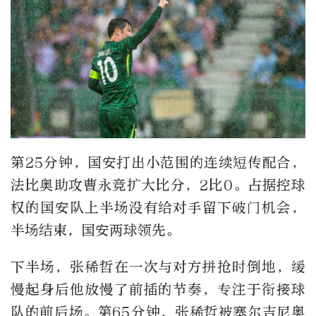
第25分钟，国安打出小范围的连续短传配合，
法比奥助攻曹永竞扩大比分，2比0。占据控球
权的国安队上半场没有给对手留下破门机会，
半场结束，国安两球领先。
下半场，张稀哲在一次与对方拼抢时倒地，缓
慢起身后他放慢了前插的节奏，专注于衔接球
队的前后场。第65分钟，张稀哲被塞尔吉尼奥