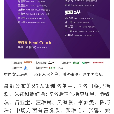
中国女足最新一期25人大名单。图片来源：@中国女足
最新公布的25人集训名单中，3名门将是徐
欢、朱钰和潘红艳；7名后卫包括窦加星、乔睿
琪、吕亚童、汪琳琳、吴海燕、李梦雯、陈巧
珠；中场方面有霍悦欣、张琳艳、张馨、姚