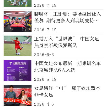
2026-7-19
聊聊杯｜王珊珊：赛场氛围让人
羡慕 期待更多人到现场支持女
足
2026-7-15
王霜打入“世界波” 中国女足
热身赛不敌俄罗斯队
2026-6-3
中国女足公布最新一期集训名单
北京城建队6人入选
2026-5-18
女足留洋“+1” 邵子钦加盟本
菲卡女足
2026-4-6